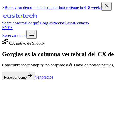
⚡
Book your demo
— turn support into revenue in 4–8 weeks
Sobre nosotros
Por qué Gorgias
Precios
Casos
Contacto
EN
ES
Reservar demo
CX nativo de Shopify
Gorgias
es la columna vertebral del CX de
Construido sobre Shopify, no adaptado a él. Datos de pedido nativos, 
Ver precios
Reservar demo